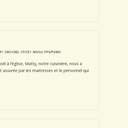
M1
,
CM1/CM2
,
CP/CE1
,
MS/GS
,
PPS/PS/MS
l à l’église, Matty, notre cuisinière, nous a
it assurée par les maitresses et le personnel qui