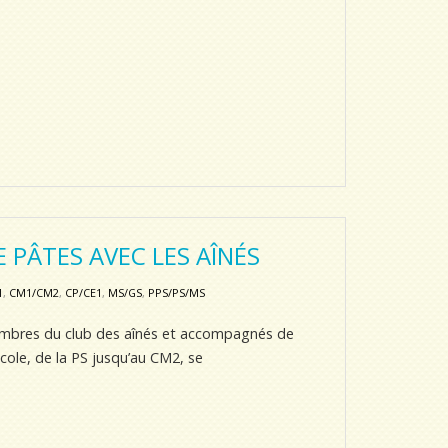
 PÂTES AVEC LES AÎNÉS
1
,
CM1/CM2
,
CP/CE1
,
MS/GS
,
PPS/PS/MS
membres du club des aînés et accompagnés de
école, de la PS jusqu’au CM2, se