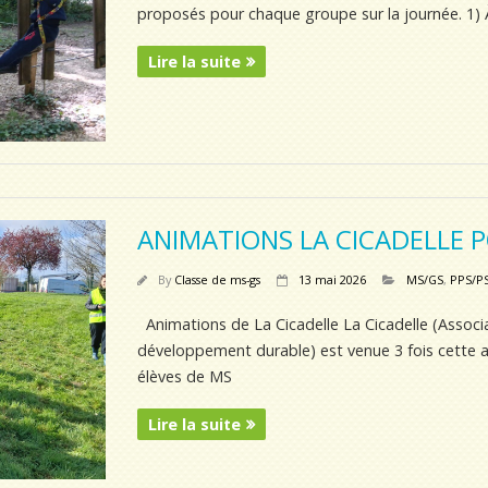
proposés pour chaque groupe sur la journée. 1) À
Lire la suite
ANIMATIONS LA CICADELLE P
By
Classe de ms-gs
13 mai 2026
MS/GS
,
PPS/P
Animations de La Cicadelle La Cicadelle (Associa
développement durable) est venue 3 fois cette a
élèves de MS
Lire la suite