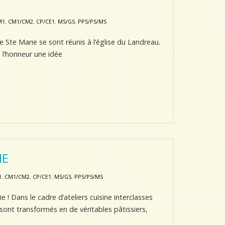
M1
,
CM1/CM2
,
CP/CE1
,
MS/GS
,
PPS/PS/MS
e Ste Marie se sont réunis à l’église du Landreau.
 l’honneur une idée
NE
1
,
CM1/CM2
,
CP/CE1
,
MS/GS
,
PPS/PS/MS
e ! Dans le cadre d’ateliers cuisine interclasses
sont transformés en de véritables pâtissiers,