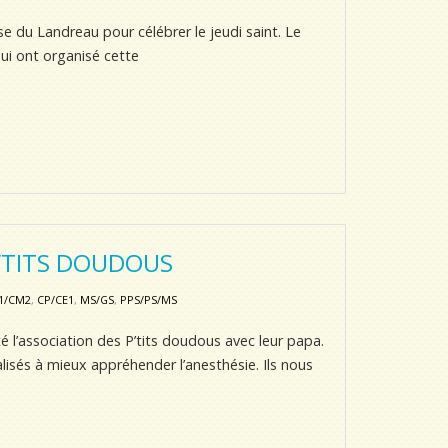
lise du Landreau pour célébrer le jeudi saint. Le
ui ont organisé cette
P’TITS DOUDOUS
1/CM2
,
CP/CE1
,
MS/GS
,
PPS/PS/MS
 l’association des P’tits doudous avec leur papa.
alisés à mieux appréhender l’anesthésie. Ils nous