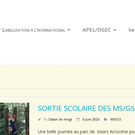
 Labellisation à l’international
APEL/OGEC
Inf
SORTIE SCOLAIRE DES MS/G
By
Classe de ms-gs
6 juin 2026
MS/GS
Une belle journée au parc de loisirs Acrocime po