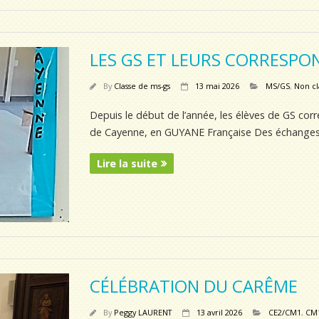
LES GS ET LEURS CORRESP
By
Classe de ms-gs
13 mai 2026
MS/GS
,
Non cl
Depuis le début de l’année, les élèves de GS co
de Cayenne, en GUYANE Française Des échanges ré
Lire la suite
CÉLÉBRATION DU CARÊME
By
Peggy LAURENT
13 avril 2026
CE2/CM1
,
CM