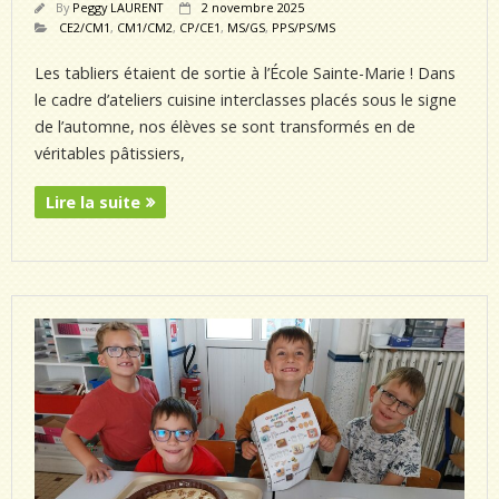
By
Peggy LAURENT
2 novembre 2025
CE2/CM1
,
CM1/CM2
,
CP/CE1
,
MS/GS
,
PPS/PS/MS
Les tabliers étaient de sortie à l’École Sainte-Marie ! Dans
le cadre d’ateliers cuisine interclasses placés sous le signe
de l’automne, nos élèves se sont transformés en de
véritables pâtissiers,
Lire la suite