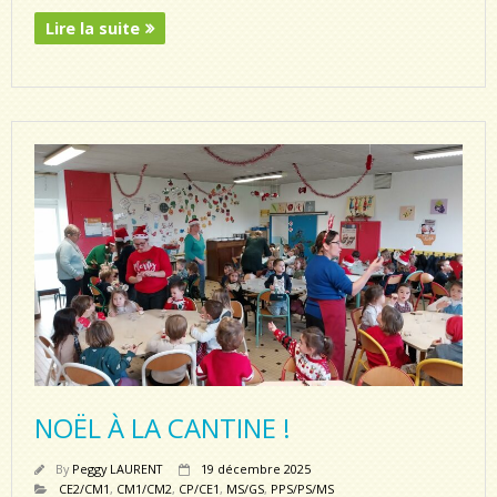
Lire la suite
NOËL À LA CANTINE !
By
Peggy LAURENT
19 décembre 2025
CE2/CM1
,
CM1/CM2
,
CP/CE1
,
MS/GS
,
PPS/PS/MS